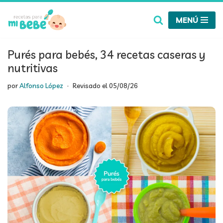
MENÚ
Saltar
al
contenido
Purés para bebés, 34 recetas caseras y
nutritivas
por
Alfonso López
Revisado el
05/08/26