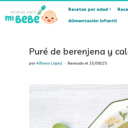
Recetas por edad
Rece
Saltar
Alimentación infantil
al
contenido
Puré de berenjena y ca
por
Alfonso López
Revisado el
15/08/25