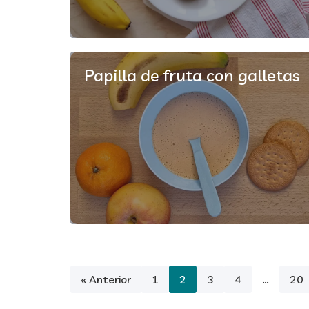
Papilla de fruta con galletas
« Anterior
1
2
3
4
…
20