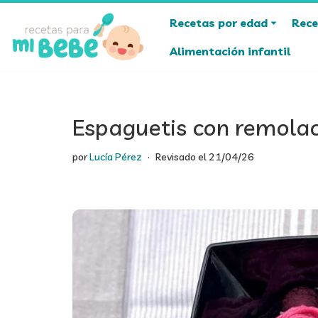
Recetas por edad
Rece
Saltar
Alimentación infantil
al
contenido
Espaguetis con remola
por
Lucía Pérez
Revisado el
21/04/26