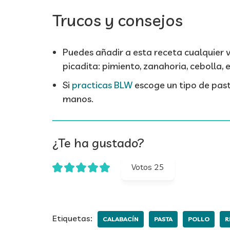
Trucos y consejos
Puedes añadir a esta receta cualquier 
picadita: pimiento, zanahoria, cebolla, e
Si
practicas BLW
escoge un tipo de past
manos.
¿Te ha gustado?
Votos
25
Etiquetas:
CALABACÍN
PASTA
POLLO
R