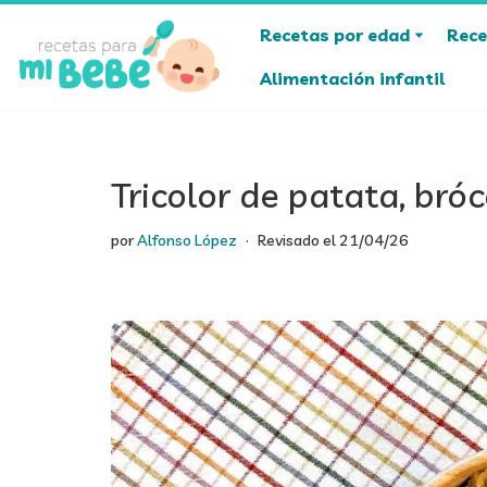
Recetas por edad
Rece
Saltar
Alimentación infantil
al
contenido
Tricolor de patata, bróc
por
Alfonso López
Revisado el
21/04/26