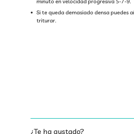
minuto en velocidad progresiva 5-7-9.
Si te queda demasiado densa puedes añ
triturar.
¿Te ha gustado?