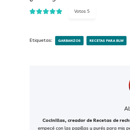
Votos
5
Etiquetas:
GARBANZOS
RECETAS PARA BLW
Al
Cocinillas, creador de Recetas de rec
empecé con las papillas y purés para mis pe