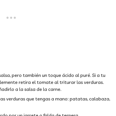
salsa, pero también un toque ácido al puré. Si a tu
emente retira el tomate al triturar las verduras.
dirlo a la salsa de la carne.
ras verduras que tengas a mano: patatas, calabaza,
do por un jarrete o falda de ternera.