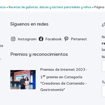
nicio
»
Recetas de galletas, dulces y lácteos para bebés y niños
»
Página
Síguenos en redes
¿
N
Instagram
Facebook
Pinterest
r
os
l
Premios y reconocimientos
N
.
Premios de Internet 2023 ·
er
1
premio en Categoría
T
"Creadores de Contenido -
Gastronomía"