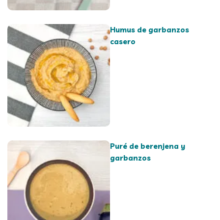
Humus de garbanzos
casero
Puré de berenjena y
garbanzos