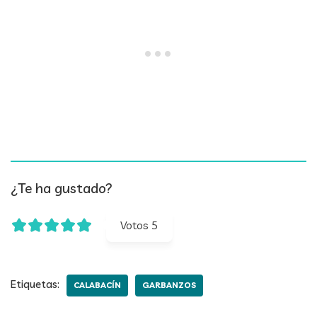
¿Te ha gustado?
Votos
5
Etiquetas:
CALABACÍN
GARBANZOS