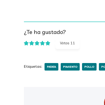
¿Te ha gustado?
Votos
11
Etiquetas:
PATATA
PIMIENTO
POLLO
PO