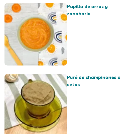
Papilla de arroz y
zanahoria
Puré de champiñones o
setas